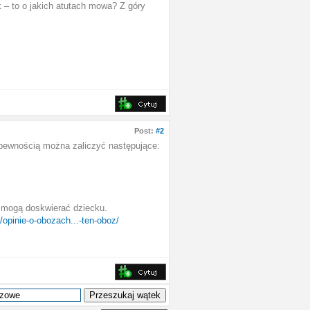
 – to o jakich atutach mowa? Z góry
Post:
#2
pewnością można zaliczyć następujące:
 mogą doskwierać dziecku.
l/opinie-o-obozach...-ten-oboz/