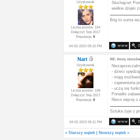
Użytkownik
Słuchajcie! Po
wielkie dzięki 
Bóg to suma ws
Liczba postów: 104
Dołączył: Sep 2017
Reputacja:
0
04-02-2023 09:10 PM
Nari
RE: Atuty obozó
Użytkownik
Niezaprzeczaln
- dzieci spędza
- mają możliwo
- zapewniona je
- uczą się funk
Liczba postów: 108
Ponadto zabawa
Dołączył: Sep 2017
Nieco więcej o
Reputacja:
0
Sztuka żyje z p
04-02-2023 09:11 PM
«
Starszy wątek
|
Nowszy wątek
»