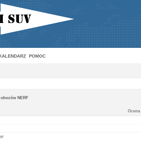
KALENDARZ
POMOC
y obozów NERF
Ocena 
RF