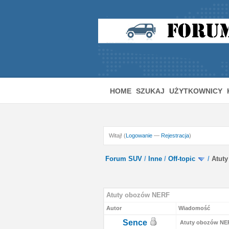
HOME
SZUKAJ
UŻYTKOWNICY
Witaj! (
Logowanie
—
Rejestracja
)
Forum SUV
/
Inne
/
Off-topic
/
Atut
 - 0 Średnio
Atuty obozów NERF
Autor
Wiadomość
Sence
Atuty obozów NE