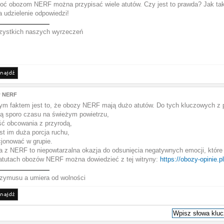
noć obozom NERF można przypisać wiele atutów. Czy jest to prawda? Jak tak
za udzielenie odpowiedzi!
zystkich naszych wyrzeczeń
w NERF
ym faktem jest to, że obozy NERF mają dużo atutów. Do tych kluczowych z 
ją sporo czasu na świeżym powietrzu,
ść obcowania z przyrodą,
st im duża porcja ruchu,
cjonować w grupie.
 z NERF to niepowtarzalna okazja do odsunięcia negatywnych emocji, które
 atutach obozów NERF można dowiedzieć z tej witryny:
https://obozy-opinie.p
rzymusu a umiera od wolności