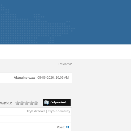
Reklama:
Aktualny czas:
08-08-2026, 10:03 AM
wątku:
Tryb drzewa
|
Tryb normalny
Post:
#1