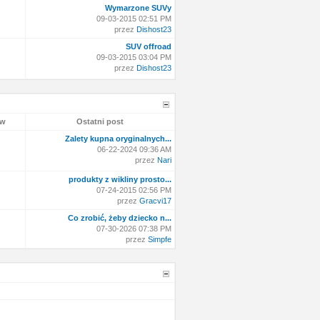
Wymarzone SUVy
09-03-2015 02:51 PM
przez
Dishost23
SUV offroad
09-03-2015 03:04 PM
przez
Dishost23
ów
Ostatni post
Zalety kupna oryginalnych...
06-22-2024 09:36 AM
przez
Nari
produkty z wikliny prosto...
07-24-2015 02:56 PM
przez
Gracvi17
Co zrobić, żeby dziecko n...
07-30-2026 07:38 PM
przez
Simpfe