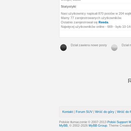
Statystyki
Nasi użytkownicy napisali 870 postów w 204 wąt
Mamy 77 zarejestrowanych użytkowników.
Ostatnio zarejestrował się
Reeda
.
Najwięcej użytkowników online - 669 - było 10-1
Dział zawiera nowe posty
Dział 
R
Kontakt
|
Forum SUV
|
Wróć do góry
|
Wróć do 
Polskie tłumaczenie © 2007-2013
Polski Support 
MyBB
, © 2002-2026
MyBB Group
. Theme Create