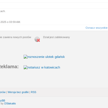
kach.
4-2025 o 03:59 AM.
Oznacz wszystkie 
nie zawiera nowych postów
Dział jest zablokowany
eklama:
forów
|
Wersja bez grafiki
|
RSS
MyBB
d by
DSlakaitis