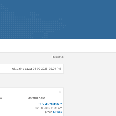
Reklama:
Aktualny czas:
08-09-2026, 02:09 PM
ów
Ostatni post
SUV do 20.000zł?
02-28-2016 11:31 AM
przez
Mr.Dex