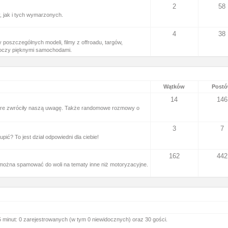
2
58
, jak i tych wymarzonych.
4
38
 poszczególnych modeli, filmy z offroadu, targów,
ć oczy pięknymi samochodami.
Wątków
Post
14
146
óre zwróciły naszą uwagę. Także randomowe rozmowy o
3
7
ć? To jest dział odpowiedni dla ciebie!
162
442
można spamować do woli na tematy inne niż motoryzacyjne.
 minut: 0 zarejestrowanych (w tym 0 niewidocznych) oraz 30 gości.