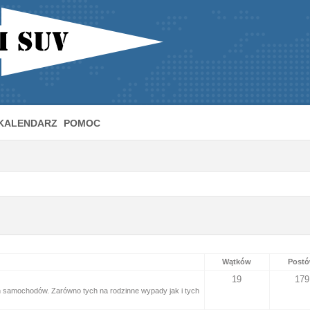
KALENDARZ
POMOC
Wątków
Post
19
179
samochodów. Zarówno tych na rodzinne wypady jak i tych