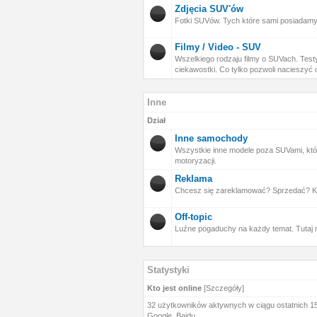
Zdjęcia SUV'ów
Fotki SUVów. Tych które sami posiadamy
Filmy / Video - SUV
Wszelkiego rodzaju filmy o SUVach. Testy
ciekawostki. Co tylko pozwoli nacieszy
Inne
Dział
Inne samochody
Wszystkie inne modele poza SUVami, kt
motoryzacji.
Reklama
Chcesz się zareklamować? Sprzedać? Kupi
Off-topic
Luźne pogaduchy na każdy temat. Tutaj 
Statystyki
Kto jest online
[
Szczegóły
]
32 użytkowników aktywnych w ciągu ostatnich 15
Google, Baidu