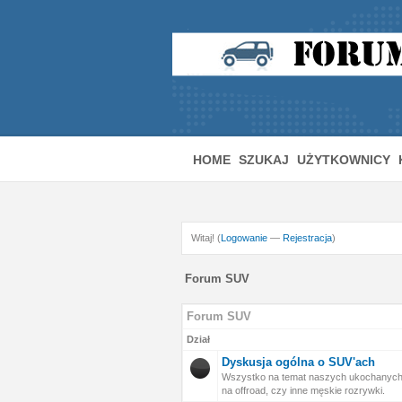
HOME
SZUKAJ
UŻYTKOWNICY
Witaj! (
Logowanie
—
Rejestracja
)
Forum SUV
Forum SUV
Dział
Dyskusja ogólna o SUV'ach
Wszystko na temat naszych ukochanych 
na offroad, czy inne męskie rozrywki.