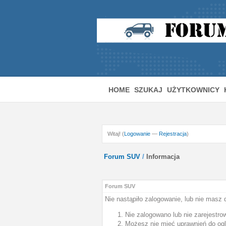
HOME
SZUKAJ
UŻYTKOWNICY
Witaj! (
Logowanie
—
Rejestracja
)
Forum SUV
/
Informacja
Forum SUV
Nie nastąpiło zalogowanie, lub nie masz 
Nie zalogowano lub nie zarejestrow
Możesz nie mieć uprawnień do oglą