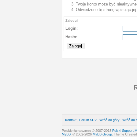
Twoje konto może być nieaktywne
Odwiedzono tę stronę wpisując je
Zaloguj
Login:
Hasło:
R
Kontakt
|
Forum SUV
|
Wróć do góry
|
Wróć do 
Polskie tłumaczenie © 2007-2013
Polski Support 
MyBB
, © 2002-2026
MyBB Group
. Theme Create