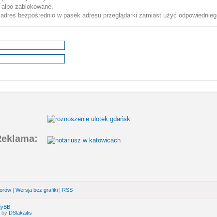
 albo zablokowane.
j adres bezpośrednio w pasek adresu przeglądarki zamiast użyć odpowiednieg
eklama:
forów
|
Wersja bez grafiki
|
RSS
MyBB
d by
DSlakaitis