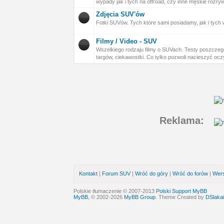
wypady jak i tych na offroad, czy inne męskie rozryw
Zdjęcia SUV'ów
Fotki SUVów. Tych które sami posiadamy, jak i tyc
Filmy / Video - SUV
Wszelkiego rodzaju filmy o SUVach. Testy poszczegól
targów, ciekawostki. Co tylko pozwoli nacieszyć o
Reklama:
Kontakt
|
Forum SUV
|
Wróć do góry
|
Wróć do forów
|
Wers
Polskie tłumaczenie © 2007-2013
Polski Support MyBB
MyBB
, © 2002-2026
MyBB Group
. Theme Created by
DSlakai