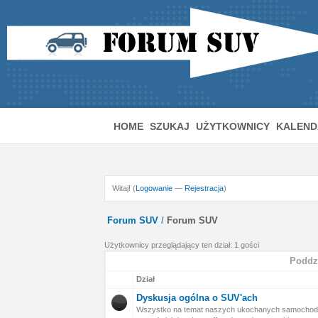
HOME
SZUKAJ
UŻYTKOWNICY
KALEND
Witaj! (
Logowanie
—
Rejestracja
)
Forum SUV
/
Forum SUV
Użytkownicy przeglądający ten dział: 1 gości
Poddz
Dział
Dyskusja ogólna o SUV'ach
Wszystko na temat naszych ukochanych samochodó