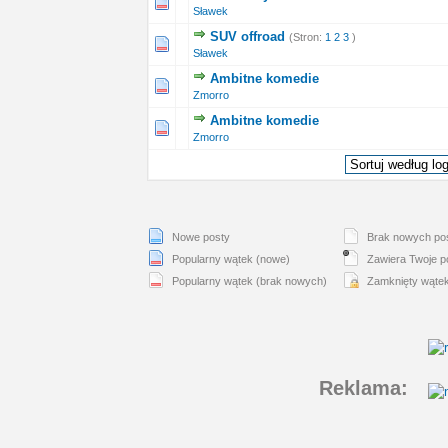
 głosów - średnia ocena: 0 na 5 gwiazdek
1
2
3
4
5
Sławek
SUV offroad
(Stron:
1
2
3
)
 głosów - średnia ocena: 0 na 5 gwiazdek
1
2
3
4
5
Sławek
Ambitne komedie
 głosów - średnia ocena: 0 na 5 gwiazdek
1
2
3
4
5
Zmorro
Ambitne komedie
 głosów - średnia ocena: 0 na 5 gwiazdek
1
2
3
4
5
Zmorro
Nowe posty
Brak nowych po
Popularny wątek (nowe)
Zawiera Twoje p
Popularny wątek (brak nowych)
Zamknięty wąte
Reklama: