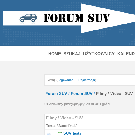
HOME
SZUKAJ
UŻYTKOWNICY
KALEND
Witaj! (
Logowanie
—
Rejestracja
)
Forum SUV
/
Forum SUV
/
Filmy / Video - SUV
Użytkownicy przeglądający ten dział: 1 gości
Filmy / Video - SUV
Temat
/
Autor
[
mal.
]
SUV testy